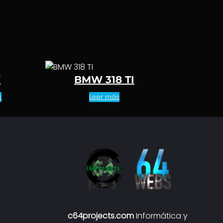
W
BMW 318 TI
s
Leer más
c64projects.com
Informática y