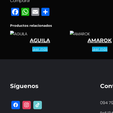
Compartir
Facebook
WhatsApp
Email
Compartir
Productos relacionados
AGUILA
AMAROK
Leer más
Leer más
Síguenos
Con
094 79