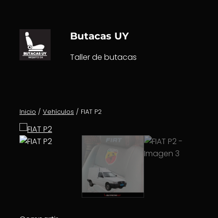
Saltar
al
contenido
Butacas UY
Taller de butacas
Inicio
/
Vehículos
/ FIAT P2