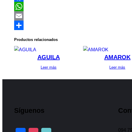
Facebook
WhatsApp
Email
Compartir
Productos relacionados
AGUILA
AMAROK
Leer más
Leer más
Síguenos
Con
094 79