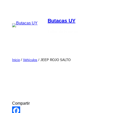
Saltar
al
contenido
Butacas UY
Taller de butacas
Inicio
/
Vehículos
/ JEEP ROJO SALTO
Compartir