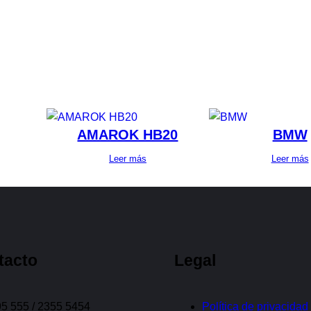
AMAROK HB20
BMW
Leer más
Leer más
tacto
Legal
5 555 / 2355 5454
Política de privacidad