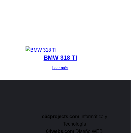
BMW 318 TI
Leer más
c64projects.com
Informática y
Tecnología
64webs.com
Diseño WEB