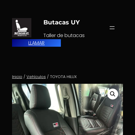
Saltar
al
contenido
Butacas UY
Taller de butacas
LLAMAR
Inicio
/
Vehículos
/ TOYOTA HILUX